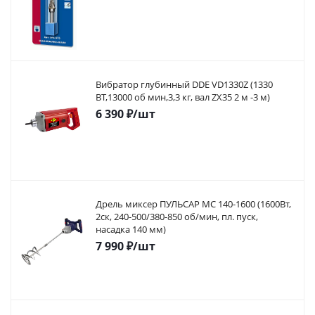
Вибратор глубинный DDE VD1330Z (1330
ВТ,13000 об мин,3,3 кг, вал ZX35 2 м -3 м)
6 390
₽
/шт
Дрель миксер ПУЛЬСАР МС 140-1600 (1600Вт,
2ск, 240-500/380-850 об/мин, пл. пуск,
насадка 140 мм)
7 990
₽
/шт