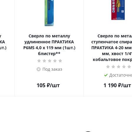
у
Сверло по металлу
Сверло по мета
КА
удлиненное ПРАКТИКА
ступенчатое спир
Р6М5 4,0 х 119 мм (1шт.)
ПРАКТИКА 4-20 мм
блистер**
мм, хвост 1/4
кобальтовое пок
Под заказ
Достаточн
105
₽
/шт
1 190
₽
/шт