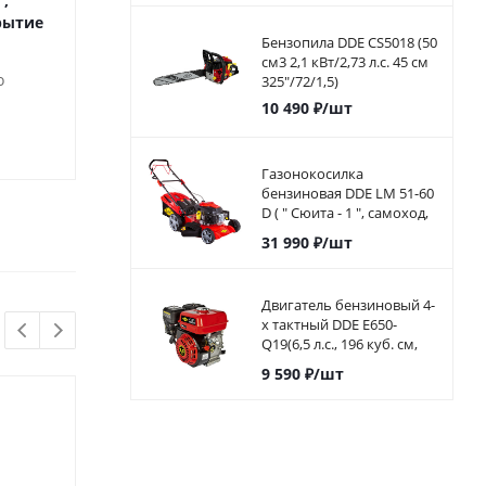
",
рытие
Много
Достато
Бензопила DDE CS5018 (50
см3 2,1 кВт/2,73 л.с. 45 см
о
325"/72/1,5)
10 490
₽
/шт
460
₽
/шт
390
₽
/ш
Газонокосилка
бензиновая DDE LM 51-60
D ( " Сюита - 1 ", самоход,
51cм, DDE 173 куб.см.,
31 990
₽
/шт
6л.с, 60л)
Двигатель бензиновый 4-
х тактный DDE E650-
Q19(6,5 л.с., 196 куб. см,
выход коленвала 19,05
9 590
₽
/шт
мм, шпонк