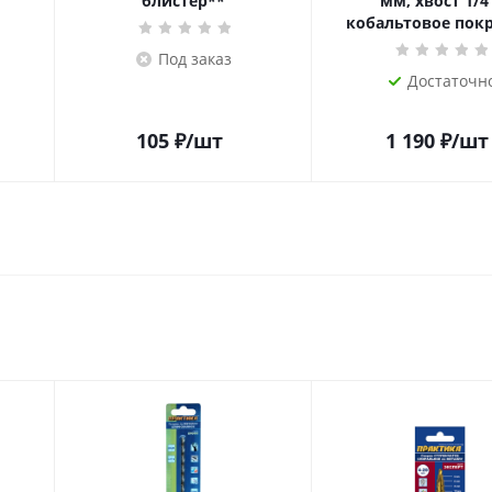
блистер**
мм, хвост 1/4
кобальтовое пок
Под заказ
Достаточн
105
₽
/шт
1 190
₽
/шт