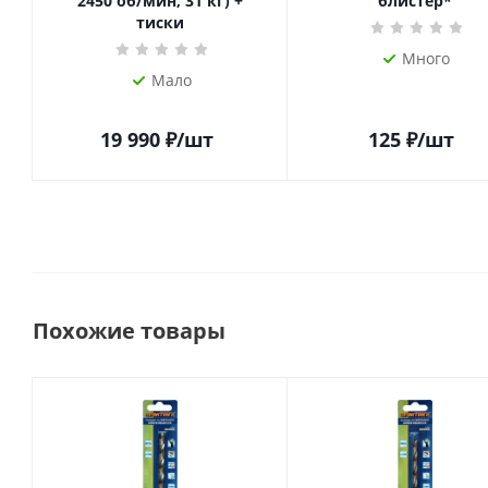
2450 об/мин, 31 кг) +
блистер*
тиски
Много
Мало
19 990
₽
/шт
125
₽
/шт
Похожие товары