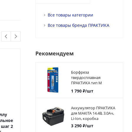
Все товары категории
Все товары бренда ПРАКТИКА
Рекомендуем
Борфреза
твердосплавная
ПРАКТИКА тип M
коническая,12 х 25 мм,
1 790
₽
/шт
хвостовик 6 мм
Аккумулятор ПРАКТИКА
для MAKITA 14.4В, 3.0Ач,
ллу
Сверло по металлу
Сверло по м
Li-Ion, коробка
альное
ПРАКТИКА Р6М5 13,0 х 151
ПРАКТИКА Р6М5 1
3 290
₽
/шт
 шаг 2
мм (1шт.) блистер
мм (1шт.) бл