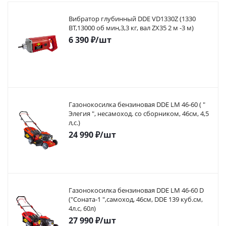
Вибратор глубинный DDE VD1330Z (1330
ВТ,13000 об мин,3,3 кг, вал ZX35 2 м -3 м)
6 390
₽
/шт
Газонокосилка бензиновая DDE LM 46-60 ( "
Элегия ", несамоход. со сборником, 46см, 4,5
л,с.)
24 990
₽
/шт
Газонокосилка бензиновая DDE LM 46-60 D
("Соната-1 ",самоход, 46cм, DDE 139 куб.см,
4л.с, 60л)
27 990
₽
/шт