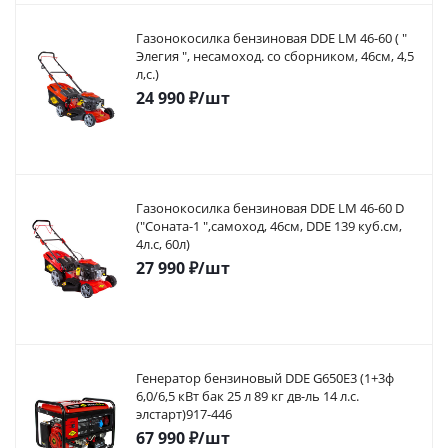
Газонокосилка бензиновая DDE LM 46-60 ( "
Элегия ", несамоход. со сборником, 46см, 4,5
л,с.)
24 990
₽
/шт
Газонокосилка бензиновая DDE LM 46-60 D
("Соната-1 ",самоход, 46cм, DDE 139 куб.см,
4л.с, 60л)
27 990
₽
/шт
Генератор бензиновый DDE G650E3 (1+3ф
6,0/6,5 кВт бак 25 л 89 кг дв-ль 14 л.с.
элстарт)917-446
67 990
₽
/шт