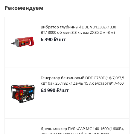
Рекомендуем
Вибратор глубинный DDE VD1330Z (1330
ВТ,13000 об мин,3,3 кг, вал ZX35 2 м -3 м)
6 390
₽
/шт
Генератор бензиновый DDE G750E (1ф 7,0/7,5
кВт бак 25 л 92 кг дв-ль 15 л.с элстарт)917-460
64 990
₽
/шт
Дрель миксер ПУЛЬСАР МС 140-1600 (1600Вт,