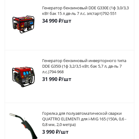
Генератор бензиновый DDE G330E (1ф 3,0/3,3
кВт бак 15 л дв-ль 7 л.с. элстарт)792-551
34 990
₽
/шт
Генератор бензиновый инверторного типа
DDE G350i (1ф 3,2/3,5 кВт, бак 5,7 л, дв-ль 7
л.с.)794-968
31 990
₽
/шт
Горелка для полуавтоматической сварки
QUATTRO ELEMENTI для i-MIG 165 (150A, 0,6 -
0,8 мм, 2,0 метра)
3 990
₽
/шт