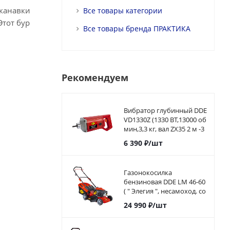
 канавки
Все товары категории
тот бур
Все товары бренда ПРАКТИКА
Рекомендуем
Вибратор глубинный DDE
VD1330Z (1330 ВТ,13000 об
мин,3,3 кг, вал ZX35 2 м -3
м)
6 390
₽
/шт
Газонокосилка
бензиновая DDE LM 46-60
( " Элегия ", несамоход. со
сборником, 46см, 4,5 л,с.)
24 990
₽
/шт