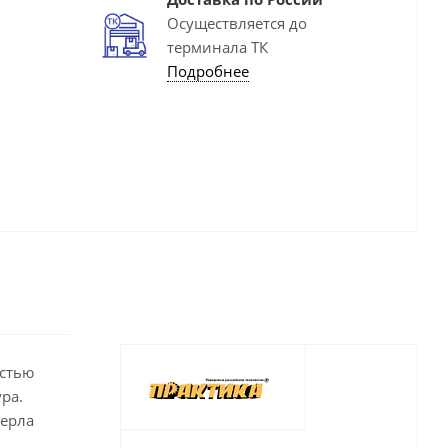
Осуществляется до
терминала ТК
Подробнее
остью
ра.
верла