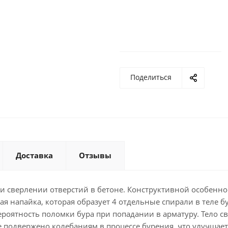
Поделиться
Доставка
Отзывы
и сверлении отверстий в бетоне. Конструктивной особенн
я напайка, которая образует 4 отдельные спирали в теле бу
роятность поломки бура при попадании в арматуру. Тело с
 подвержено колебаниям в процессе бурения, что улучшает