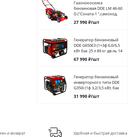
Газонокосилка
бензиновая DDE LM 46-60
D ("Соната-1 ",самоход,
46cм, DDE 139 куб.см, 4л.с,
27 990
₽
/шт
60л)
Генератор бензиновый
DDE G650E3 (1+3ф 6,0/6,5
кВт бак 25 л 89 кг дв-ль 14
л.с. элстарт)917-446
67 990
₽
/шт
Генератор бензиновый
инверторного типа DDE
G350i (1ф 3,2/3,5 кВт, бак
5,7 л, дв-ль 7 л.с.)794-968
31 990
₽
/шт
мен и возврат
Удобная и быстрая доставка