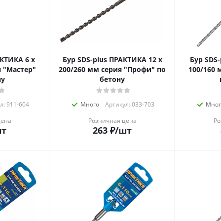
ТИКА 6 х
Бур SDS-plus ПРАКТИКА 12 х
Бур SDS-p
я "Мастер"
200/260 мм серия "Профи" по
100/160 
ну
бетону
л: 911-604
Много
Артикул: 033-703
Мног
цена
Розничная цена
Ро
шт
263
₽
/шт