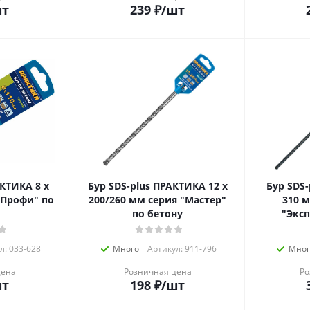
шт
239
₽
/шт
ТИКА 8 х
Бур SDS-plus ПРАКТИКА 12 х
Бур SDS-p
"Профи" по
200/260 мм серия "Мастер"
310 м
по бетону
"Эксп
л: 033-628
Много
Артикул: 911-796
Мног
цена
Розничная цена
Ро
шт
198
₽
/шт