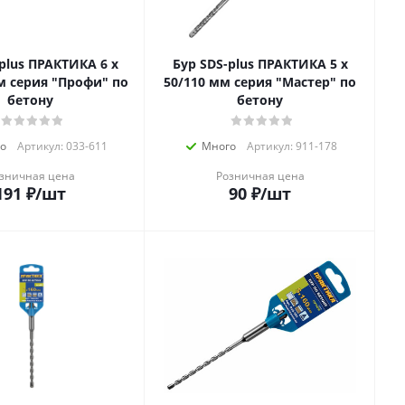
lus ПРАКТИКА 6 х
Бур SDS-plus ПРАКТИКА 5 х
м серия "Профи" по
50/110 мм серия "Мастер" по
бетону
бетону
о
Артикул: 033-611
Много
Артикул: 911-178
зничная цена
Розничная цена
191
₽
/шт
90
₽
/шт