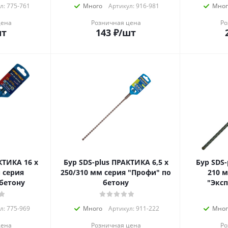
л: 775-761
Много
Артикул: 916-981
Мног
цена
Розничная цена
Ро
шт
143
₽
/шт
КТИКА 16 х
Бур SDS-plus ПРАКТИКА 6,5 х
Бур SDS-p
п серия
250/310 мм серия "Профи" по
210 м
 бетону
бетону
"Эксп
л: 775-969
Много
Артикул: 911-222
Мног
цена
Розничная цена
Ро