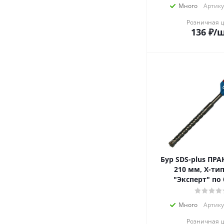
Много
Артику
Розничная 
136
₽
/
Бур SDS-plus ПРА
210 мм, Х-ти
"Эксперт" по
Много
Артику
Розничная 