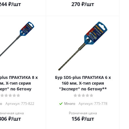
244
₽
/шт
270
₽
/шт
lus ПРАКТИКА 8 х
Бур SDS-plus ПРАКТИКА 6 х
м, Х-тип серия
160 мм, Х-тип серия
ерт" по бетону
"Эксперт" по бетону**
о
Артикул: 775-822
Много
Артикул: 775-778
зничная цена
Розничная цена
306
₽
/шт
156
₽
/шт