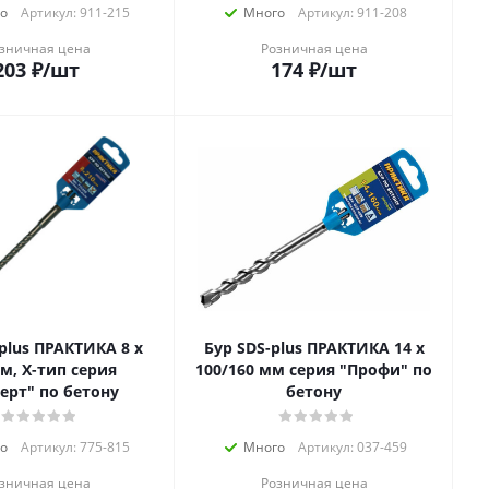
о
Артикул: 911-215
Много
Артикул: 911-208
зничная цена
Розничная цена
203
₽
/шт
174
₽
/шт
lus ПРАКТИКА 8 х
Бур SDS-plus ПРАКТИКА 14 х
м, Х-тип серия
100/160 мм серия "Профи" по
ерт" по бетону
бетону
о
Артикул: 775-815
Много
Артикул: 037-459
зничная цена
Розничная цена