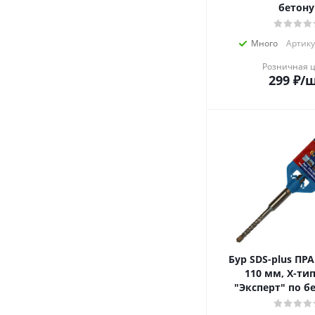
бетону
Много
Артику
Розничная 
299
₽
/
Бур SDS-plus ПРАК
110 мм, Х-ти
"Эксперт" по б