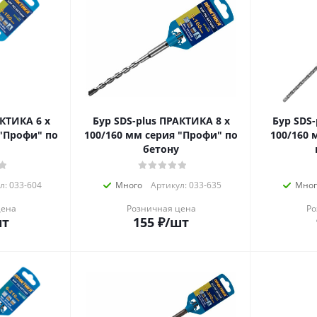
ТИКА 6 х
Бур SDS-plus ПРАКТИКА 8 х
Бур SDS-p
 "Профи" по
100/160 мм серия "Профи" по
100/160 
бетону
л: 033-604
Много
Артикул: 033-635
Мног
цена
Розничная цена
Ро
шт
155
₽
/шт