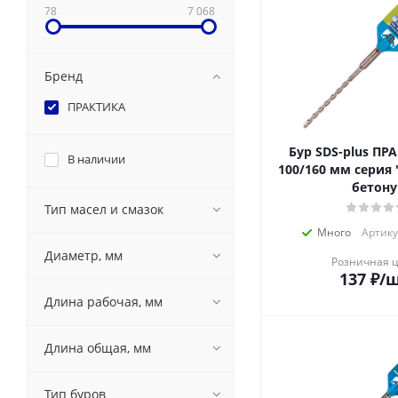
78
7 068
Бренд
ПРАКТИКА
Бур SDS-plus ПРАК
В наличии
100/160 мм серия
бетону
Тип масел и смазок
Много
Артику
Диаметр, мм
Розничная 
137
₽
/
Длина рабочая, мм
Длина общая, мм
Тип буров