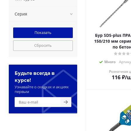
Серия
Бур SDS-plus ПРАК
150/210 мм сери
Сбросить
по бето
Много
Артику
Розничная 
Будьте всегда в
116
₽
/
курсе!
Узнавайте о скидках и акциях
первым