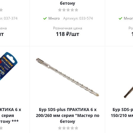
бетону
л: 037-374
Много
Артикул: 033-574
Мног
цена
Розничная цена
Ро
шт
118
₽
/шт
ТИКА 6 х
Бур SDS-plus ПРАКТИКА 6 х
Бур SDS-pl
п серия
200/260 мм серия "Мастер по
150/210 м
етону ***
бетону