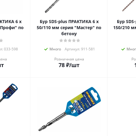
ТИКА 6 х
Бур SDS-plus ПРАКТИКА 6 х
Бур SDS-p
"Профи" по
50/110 мм серия "Мастер" по
150/210 м
бетону
л: 033-598
Много
Артикул: 911-581
Мног
цена
Розничная цена
Ро
шт
78
₽
/шт