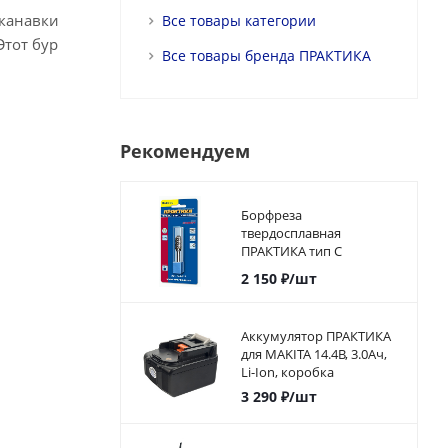
 канавки
Все товары категории
тот бур
Все товары бренда ПРАКТИКА
Рекомендуем
Борфреза
твердосплавная
ПРАКТИКА тип C
цилиндрическая с
2 150
₽
/шт
закруглением,12 х 25 мм,
хвостовик 6 мм
Аккумулятор ПРАКТИКА
для MAKITA 14.4В, 3.0Ач,
Li-Ion, коробка
3 290
₽
/шт