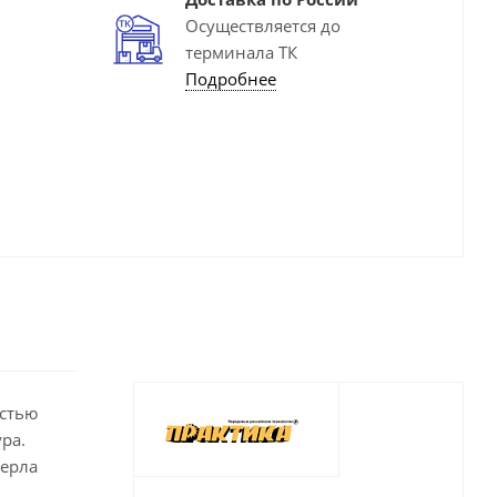
Осуществляется до
терминала ТК
Подробнее
остью
ра.
верла