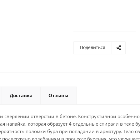
Поделиться
Доставка
Отзывы
и сверлении отверстий в бетоне. Конструктивной особенн
я напайка, которая образует 4 отдельные спирали в теле бу
роятность поломки бура при попадании в арматуру. Тело с
 подвержено колебаниям в процессе бурения, что улучшает