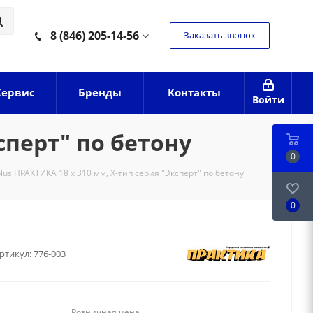
8 (846) 205-14-56
Заказать звонок
Сервис
Бренды
Контакты
Войти
сперт" по бетону
0
lus ПРАКТИКА 18 х 310 мм, Х-тип серия "Эксперт" по бетону
0
ртикул:
776-003
Розничная цена