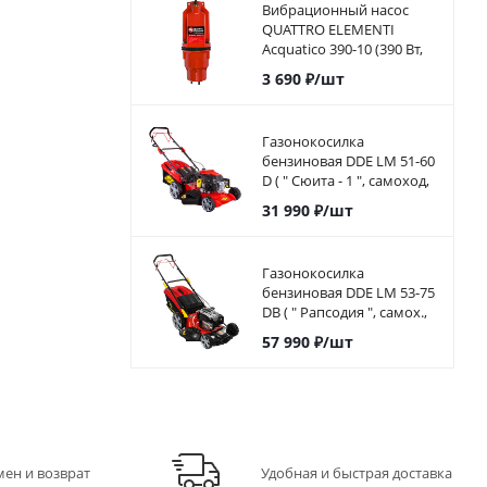
Вибрационный насос
QUATTRO ELEMENTI
Acquatico 390-10 (390 Вт,
1560 л/ч, для чистой, 80м,
3 690
₽
/шт
кабель10 м,
Газонокосилка
бензиновая DDE LM 51-60
D ( " Сюита - 1 ", самоход,
51cм, DDE 173 куб.см.,
31 990
₽
/шт
6л.с, 60л)
Газонокосилка
бензиновая DDE LM 53-75
DB ( " Рапсодия ", самох.,
53.5 cм, B&S, 5,5л.с, 75л,
57 990
₽
/шт
38,5кг)
мен и возврат
Удобная и быстрая доставка