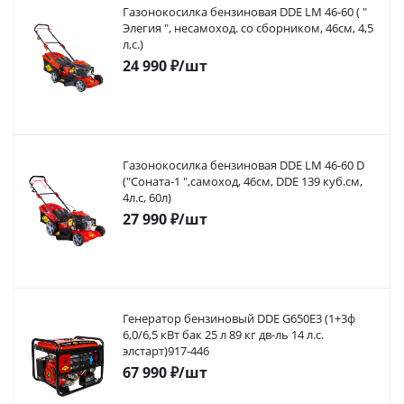
Газонокосилка бензиновая DDE LM 46-60 ( "
Элегия ", несамоход. со сборником, 46см, 4,5
л,с.)
24 990
₽
/шт
Газонокосилка бензиновая DDE LM 46-60 D
("Соната-1 ",самоход, 46cм, DDE 139 куб.см,
4л.с, 60л)
27 990
₽
/шт
Генератор бензиновый DDE G650E3 (1+3ф
6,0/6,5 кВт бак 25 л 89 кг дв-ль 14 л.с.
элстарт)917-446
67 990
₽
/шт