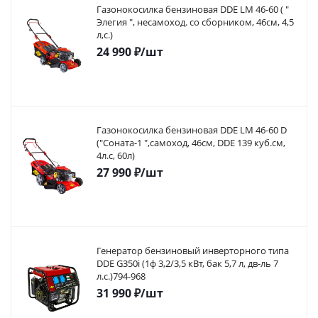
Газонокосилка бензиновая DDE LM 46-60 ( "
Элегия ", несамоход. со сборником, 46см, 4,5
л,с.)
24 990
₽
/шт
Газонокосилка бензиновая DDE LM 46-60 D
("Соната-1 ",самоход, 46cм, DDE 139 куб.см,
4л.с, 60л)
27 990
₽
/шт
Генератор бензиновый инверторного типа
DDE G350i (1ф 3,2/3,5 кВт, бак 5,7 л, дв-ль 7
л.с.)794-968
31 990
₽
/шт