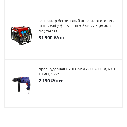
Генератор бензиновый инверторного типа
DDE G350i (1ф 3,2/3,5 кВт, бак 5,7 л, дв-ль 7
л.с.)794-968
31 990
₽
/шт
Дрель ударная ПУЛЬСАР ДУ 600 (600Вт, БЗП
13 мм, 1,7кг)
2 190
₽
/шт