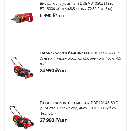
Вибратор глубинный DDE VD1330Z (1330
ВТ,13000 об мин,3,3 кг, вал ZX35 2 м -3 м)
6 390
₽
/шт
Газонокосилка бензиновая DDE LM 46-60 ( "
Элегия ", несамоход. со сборником, 46см, 4,5
л,с.)
24 990
₽
/шт
Газонокосилка бензиновая DDE LM 46-60 D
("Соната-1 ",самоход, 46cм, DDE 139 куб.см,
4л.с, 60л)
27 990
₽
/шт