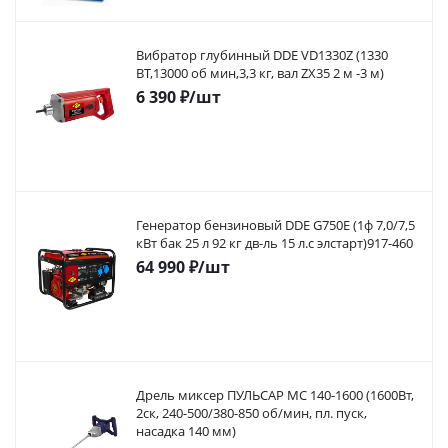
Вибратор глубинный DDE VD1330Z (1330
ВТ,13000 об мин,3,3 кг, вал ZX35 2 м -3 м)
6 390
₽
/шт
Генератор бензиновый DDE G750E (1ф 7,0/7,5
кВт бак 25 л 92 кг дв-ль 15 л.с элстарт)917-460
64 990
₽
/шт
Дрель миксер ПУЛЬСАР МС 140-1600 (1600Вт,
2ск, 240-500/380-850 об/мин, пл. пуск,
насадка 140 мм)