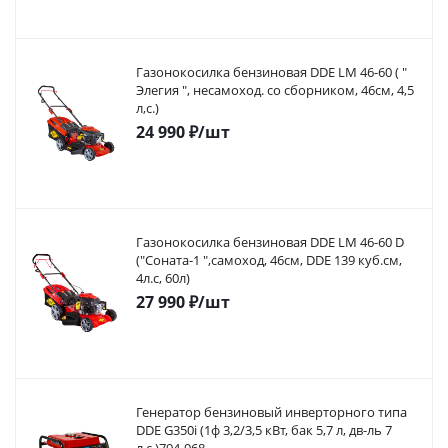
Газонокосилка бензиновая DDE LM 46-60 ( "
Элегия ", несамоход. со сборником, 46см, 4,5
л,с.)
24 990
₽
/шт
Газонокосилка бензиновая DDE LM 46-60 D
("Соната-1 ",самоход, 46cм, DDE 139 куб.см,
4л.с, 60л)
27 990
₽
/шт
Генератор бензиновый инверторного типа
DDE G350i (1ф 3,2/3,5 кВт, бак 5,7 л, дв-ль 7