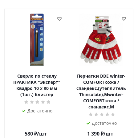
Сверло по стеклу
Перчатки DDE winter-
ПРАКТИКА "Эксперт"
СOMFORTкожа /
Квадро 10 х 90 мм
спандекс,(утеплитель
(1шт.) блистер
Thinsulate),Mwinter-
СOMFORTкожа /
спандекс,M
Достаточно
Достаточно
580
₽
/шт
1 390
₽
/шт