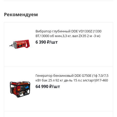
Рекомендуем
Вибратор глубинный DDE VD1330Z (1330
ВТ,13000 об мин,3,3 кг, вал ZX35 2 м -3 м)
6 390
₽
/шт
Генератор бензиновый DDE G750E (1ф 7,0/7,5
кВт бак 25 л 92 кг дв-ль 15 л.с элстарт)917-460
64 990
₽
/шт