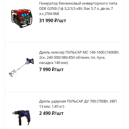
Генератор бензиновый инверторного типа
DDE G350i (1ф 3,2/3,5 кВт, бак 5,7 л, дв-ль 7
л.с.)794-968
31 990
₽
/шт
Дрель миксер ПУЛЬСАР МС 140-1600 (1600Вт,
2ск, 240-500/380-850 об/мин, пл. пуск,
насадка 140 мм)
7 990
₽
/шт
Дрель ударная ПУЛЬСАР ДУ 700 (700Вт, ЗВП
13 мм, 1,85 кг)
2 490
₽
/шт