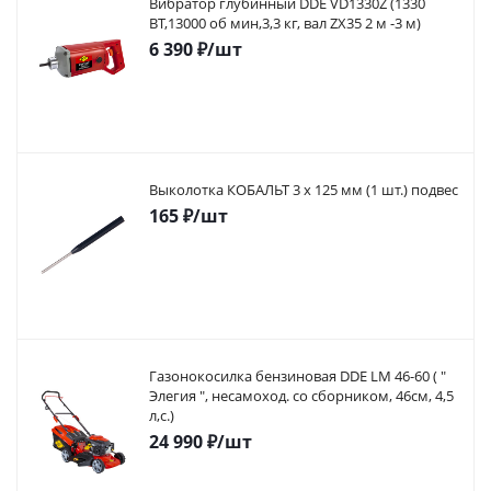
Вибратор глубинный DDE VD1330Z (1330
ВТ,13000 об мин,3,3 кг, вал ZX35 2 м -3 м)
6 390
₽
/шт
Выколотка КОБАЛЬТ 3 х 125 мм (1 шт.) подвес
165
₽
/шт
Газонокосилка бензиновая DDE LM 46-60 ( "
Элегия ", несамоход. со сборником, 46см, 4,5
л,с.)
24 990
₽
/шт