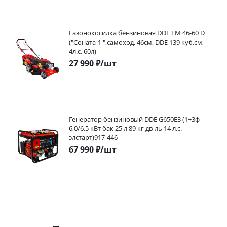
Газонокосилка бензиновая DDE LM 46-60 D
("Соната-1 ",самоход, 46cм, DDE 139 куб.см,
4л.с, 60л)
27 990
₽
/шт
Генератор бензиновый DDE G650E3 (1+3ф
6,0/6,5 кВт бак 25 л 89 кг дв-ль 14 л.с.
элстарт)917-446
67 990
₽
/шт