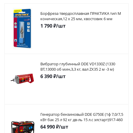
Борфреза твердосплавная ПРАКТИКА тип M
коническая,12 х 25 мм, хвостовик 6 мм
1 790
₽
/шт
Вибратор глубинный DDE VD1330Z (1330
ВТ,13000 об мин,3,3 кг, вал ZX35 2 м -3 м)
6 390
₽
/шт
Генератор бензиновый DDE G750E (1ф 7,0/7,5
кВт бак 25 л 92 кг дв-ль 15 л.с элстарт)917-460
64 990
₽
/шт