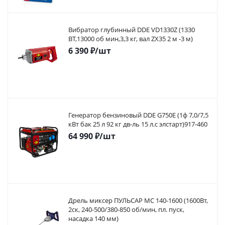
Вибратор глубинный DDE VD1330Z (1330
ВТ,13000 об мин,3,3 кг, вал ZX35 2 м -3 м)
6 390
₽
/шт
Генератор бензиновый DDE G750E (1ф 7,0/7,5
кВт бак 25 л 92 кг дв-ль 15 л.с элстарт)917-460
64 990
₽
/шт
Дрель миксер ПУЛЬСАР МС 140-1600 (1600Вт,
2ск, 240-500/380-850 об/мин, пл. пуск,
насадка 140 мм)