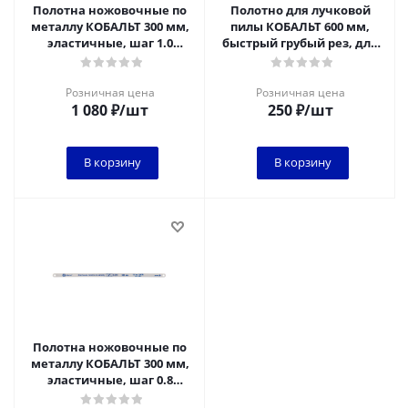
Полотна ножовочные по
Полотно для лучковой
металлу КОБАЛЬТ 300 мм,
пилы КОБАЛЬТ 600 мм,
эластичные, шаг 1.0
быстрый грубый рез, для
мм/24TPI, BIM (10 шт)
сырой древесины, подвес
блистер
Розничная цена
Розничная цена
1 080
₽
/шт
250
₽
/шт
В корзину
В корзину
Полотна ножовочные по
металлу КОБАЛЬТ 300 мм,
эластичные, шаг 0.8
мм/32TPI, BIM (10 шт)