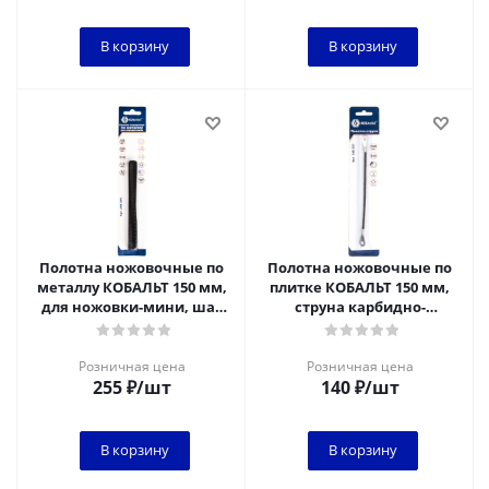
В корзину
В корзину
Полотна ножовочные по
Полотна ножовочные по
металлу КОБАЛЬТ 150 мм,
плитке КОБАЛЬТ 150 мм,
для ножовки-мини, шаг
струна карбидно-
1.0 мм/24TPI, HCS (10 шт)
вольфрамовая, зерно 60 (1
блисте
шт) блистер
Розничная цена
Розничная цена
255
₽
/шт
140
₽
/шт
В корзину
В корзину