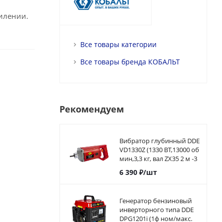
пилении.
Все товары категории
Все товары бренда КОБАЛЬТ
Рекомендуем
Вибратор глубинный DDE
VD1330Z (1330 ВТ,13000 об
мин,3,3 кг, вал ZX35 2 м -3
м)
6 390
₽
/шт
Генератор бензиновый
инверторного типа DDE
DPG1201i (1ф ном/макс.