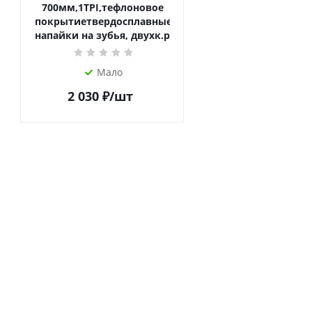
700мм,1TPI,тефлоновое
покрытиетвердосплавные
напайки на зубья, двухк.р
Мало
2 030
₽
/шт