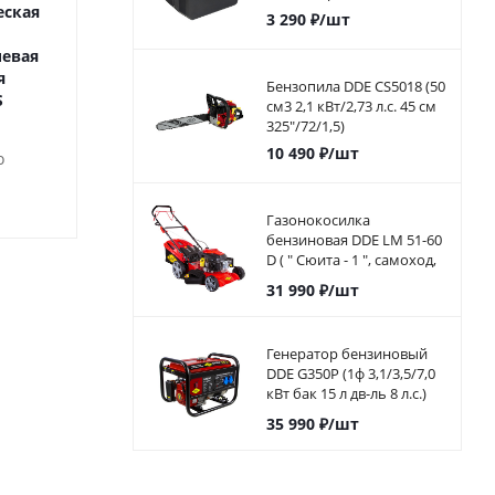
еская
алюминиевая рукоятка,
алюминиевая р
3 290
₽
/шт
металлическая рамка с
металлическа
евая
упором
я
Бензопила DDE CS5018 (50
Достато
S
см3 2,1 кВт/2,73 л.с. 45 см
Достаточно
325"/72/1,5)
10 490
₽
/шт
о
725
₽
/шт
605
₽
/ш
Газонокосилка
бензиновая DDE LM 51-60
D ( " Сюита - 1 ", самоход,
51cм, DDE 173 куб.см.,
31 990
₽
/шт
6л.с, 60л)
Генератор бензиновый
DDE G350P (1ф 3,1/3,5/7,0
кВт бак 15 л дв-ль 8 л.с.)
792-568
35 990
₽
/шт