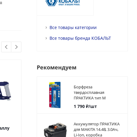
я
Все товары категории
Все товары бренда КОБАЛЬТ
Рекомендуем
Борфреза
твердосплавная
ПРАКТИКА тип M
коническая,12 х 25 мм,
1 790
₽
/шт
хвостовик 6 мм
Аккумулятор ПРАКТИКА
аллу
Ножовка по металлу
Ножовка по м
для MAKITA 14.4В, 3.0Ач,
КОБАЛЬТ 250 - 300 мм
КОБАЛЬТ 250 -
Li-Ion, коробка