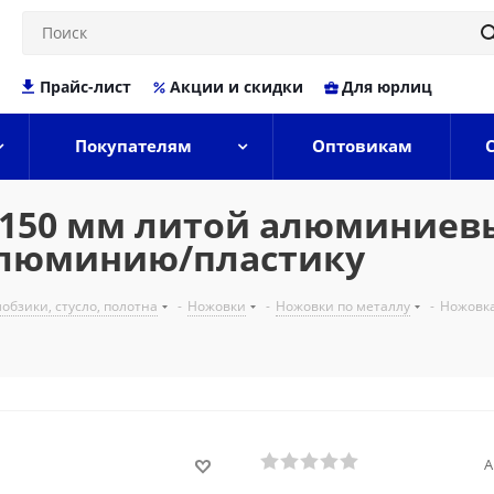
Прайс-лист
Акции и скидки
Для юрлиц
Покупателям
Оптовикам
150 мм литой алюминиевы
алюминию/пластику
обзики, стусло, полотна
-
Ножовки
-
Ножовки по металлу
-
Ножовка
А