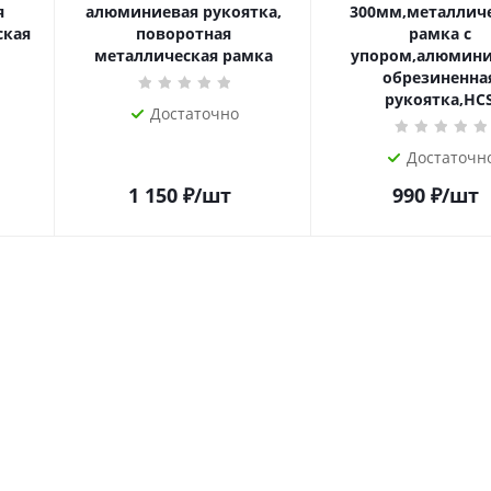
я
алюминиевая рукоятка,
300мм,металлич
ская
поворотная
рамка с
металлическая рамка
упором,алюмини
обрезиненна
рукоятка,HC
Достаточно
Достаточн
1 150
₽
/шт
990
₽
/шт