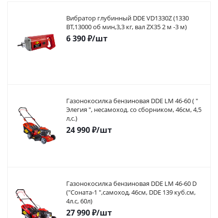
Вибратор глубинный DDE VD1330Z (1330
ВТ,13000 об мин,3,3 кг, вал ZX35 2 м -3 м)
6 390
₽
/шт
Газонокосилка бензиновая DDE LM 46-60 ( "
Элегия ", несамоход. со сборником, 46см, 4,5
л,с.)
24 990
₽
/шт
Газонокосилка бензиновая DDE LM 46-60 D
("Соната-1 ",самоход, 46cм, DDE 139 куб.см,
4л.с, 60л)
27 990
₽
/шт