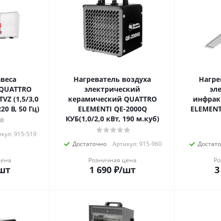
авеса
Нагреватель воздуха
Нагре
 QUATTRO
электрический
эл
VZ (1,5/3,0
керамический QUATTRO
инфрак
20 В, 50 Гц)
ELEMENTI QE-2000Q
ELEMENT
КУБ(1,0/2,0 кВт, 190 м.куб)
кул: 915-519
Достаточно
Артикул: 915-960
Достат
цена
Розничная цена
Ро
шт
1 690
₽
/шт
3