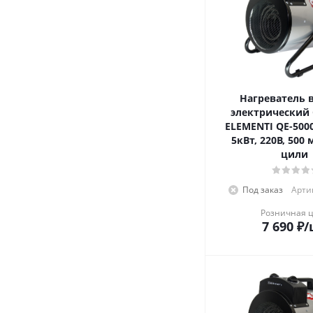
Нагреватель 
электрический
ELEMENTI QE-5000 
5кВт, 220В, 500 
цили
Под заказ
Артик
Розничная 
7 690
₽
/