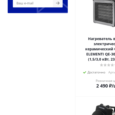
Нагреватель 
электриче
керамический
ELEMENTI QE-3
(1,5/3,0 кВт, 2
Достаточно
Арти
Розничная 
2 490
₽
/