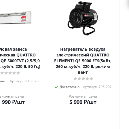
ловая завеса
Нагреватель воздуха
ическая QUATTRO
электрический QUATTRO
QE-5000TVZ (2,5/5,0
ELEMENTI QE-5000 ETS(5кВт,
.куб/ч, 220 В, 50 Гц)
260 м.куб/ч, 220 В, режим
вент
очно
Артикул: 915-526
Достаточно
Артикул: 796-702
зничная цена
Розничная цена
 990
₽
/шт
5 990
₽
/шт