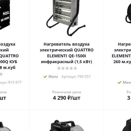
воздуха
Нагреватель воздуха
Нагре
ский
электрический QUATTRO
электр
 QUATTRO
ELEMENTI QE-1500i
ELEMENTI QE-2000 ETS(2к
000Q КУБ
инфракрасный (1,5 кВт)
260 м.ку
38 м.куб
Мало
Артикул: 790-557
кул: 915-977
Мал
цена
Розничная цена
Ро
шт
4 290
₽
/шт
3