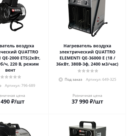
ватель воздуха
Нагреватель воздуха
ический QUATTRO
электрический QUATTRO
Вт,
ELEMENTI QE-36000 E (18 /
б/ч, 220 В, режим
36кВт, 380В-3ф, 2400 м3/час)
вент
Под заказ
Артикул: 649-325
о
Артикул: 796-689
зничная цена
Розничная цена
 490
₽
/шт
37 990
₽
/шт