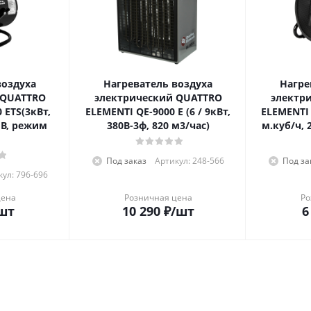
воздуха
Нагреватель воздуха
Нагре
 QUATTRO
электрический QUATTRO
электр
ELEMENTI QE-9000 E (6 / 9кВт,
ELEMENTI QE-5000C (5кВт, 32
 В, режим
380В-3ф, 820 м3/час)
м.куб/ч, 
Под заказ
Артикул: 248-566
Под за
ул: 796-696
цена
Розничная цена
Ро
шт
10 290
₽
/шт
6