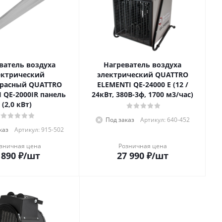
ватель воздуха
Нагреватель воздуха
ектрический
электрический QUATTRO
расный QUATTRO
ELEMENTI QE-24000 E (12 /
 QE-2000IR панель
24кВт, 380В-3ф, 1700 м3/час)
(2,0 кВт)
Под заказ
Артикул: 640-452
каз
Артикул: 915-502
зничная цена
Розничная цена
 890
₽
/шт
27 990
₽
/шт