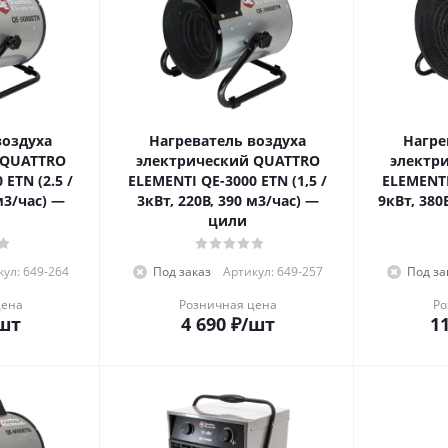
воздуха
Нагреватель воздуха
Нагре
 QUATTRO
электрический QUATTRO
электр
ETN (2.5 /
ELEMENTI QE-3000 ETN (1,5 /
ELEMENTI
м3/час) —
3кВт, 220В, 390 м3/час) —
9кВт, 380
цили
ул: 649-264
Под заказ
Артикул: 649-257
Под за
цена
Розничная цена
Ро
шт
4 690
₽
/шт
11