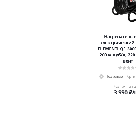
Нагреватель 
электрический
ELEMENTI QE-3000 ETS(3кВт,
260 м.куб/ч, 220
вент
Под заказ
Артик
Розничная 
3 990
₽
/