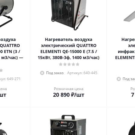
воздуха
Нагреватель воздуха
Нагре
 QUATTRO
электрический QUATTRO
эл
 ETN (3 /
ELEMENTI QE-15000 E (7.5 /
инфрак
0 м3/час) —
15кВт, 380В-3ф, 1400 м3/час)
ELEMENTI
Под заказ
Артикул: 640-445
ул: 649-271
Под за
цена
Розничная цена
Ро
шт
20 890
₽
/шт
7