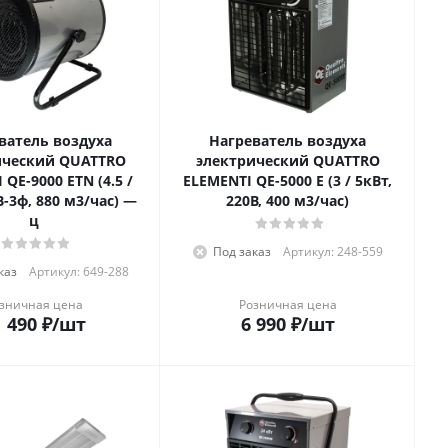
ватель воздуха
Нагреватель воздуха
ический QUATTRO
электрический QUATTRO
 QE-9000 ETN (4.5 /
ELEMENTI QE-5000 E (3 / 5кВт,
В-3ф, 880 м3/час) —
220В, 400 м3/час)
ц
Под заказ
Артикул: 248-559
каз
Артикул: 649-288
зничная цена
Розничная цена
 490
₽
/шт
6 990
₽
/шт