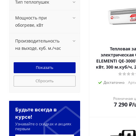
Тип теплопушек
Мощность при
обогреве, кВт
Производительность
на выходе, куб. м./час
Тепловая з
электрическая
ELEMENTI QE-3000T
кВт, 300 м.куб/ч, 2
Сбросить
Достаточно
Арти
Розничная 
7 290
₽
/
Будьте всегда в
курсе!
Узнавайте о скидках и акциях
первым