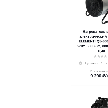
Нагреватель 
электрический
ELEMENTI QE-6000
6кВт, 380В-3ф, 88
цил
Под заказ
Артик
Розничная 
9 290
₽
/