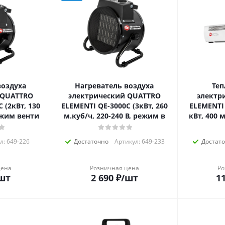
воздуха
Нагреватель воздуха
Теп
 QUATTRO
электрический QUATTRO
электр
ELEMENTI QE-3000C (3кВт, 260
ELEMENTI 
режим венти
м.куб/ч, 220-240 В, режим в
кВт, 400 м
л: 649-226
Достаточно
Артикул: 649-233
Достат
цена
Розничная цена
Ро
шт
2 690
₽
/шт
11