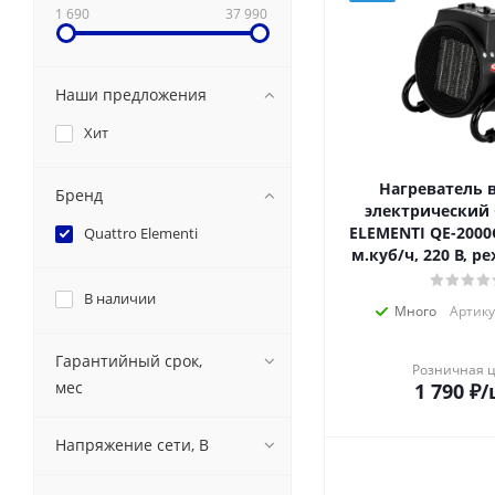
1 690
37 990
Наши предложения
Хит
Нагреватель 
Бренд
электрический
ELEMENTI QE-2000C (2кВт, 130
Quattro Elementi
м.куб/ч, 220 В, 
В наличии
Много
Артику
Гарантийный срок,
Розничная 
мес
1 790
₽
/
Напряжение сети, В