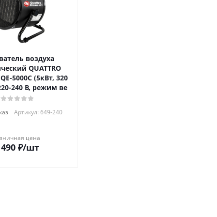
ватель воздуха
ический QUATTRO
0
220-240 В, режим ве
каз
Артикул: 649-240
зничная цена
 490
₽
/шт