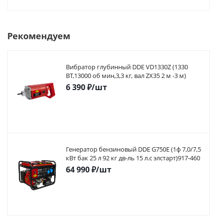
Рекомендуем
Вибратор глубинный DDE VD1330Z (1330
ВТ,13000 об мин,3,3 кг, вал ZX35 2 м -3 м)
6 390
₽
/шт
Генератор бензиновый DDE G750E (1ф 7,0/7,5
кВт бак 25 л 92 кг дв-ль 15 л.с элстарт)917-460
64 990
₽
/шт