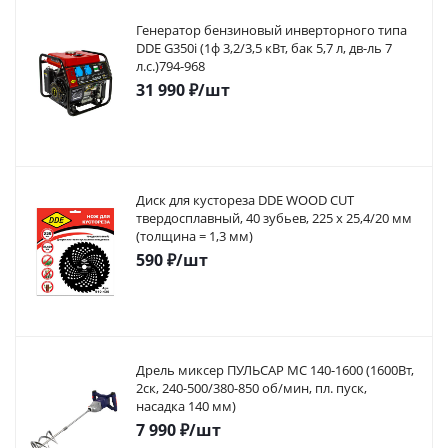
Генератор бензиновый инверторного типа
DDE G350i (1ф 3,2/3,5 кВт, бак 5,7 л, дв-ль 7
л.с.)794-968
31 990
₽
/шт
Диск для кустореза DDE WOOD CUT
твердосплавный, 40 зубьев, 225 х 25,4/20 мм
(толщина = 1,3 мм)
590
₽
/шт
Дрель миксер ПУЛЬСАР МС 140-1600 (1600Вт,
2ск, 240-500/380-850 об/мин, пл. пуск,
насадка 140 мм)
7 990
₽
/шт