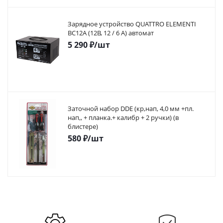
Зарядное устройство QUATTRO ELEMENTI
BC12A (12В, 12 / 6 А) автомат
5 290
₽
/шт
Заточной набор DDE (кр,нап, 4,0 мм +пл.
нап,, + планка.+ калибр + 2 ручки) (в
блистере)
580
₽
/шт