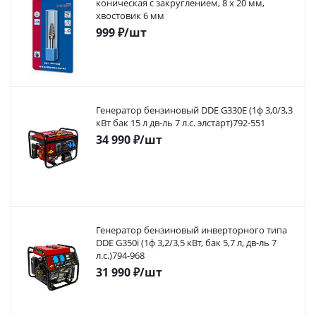
коническая с закруглением, 8 х 20 мм,
хвостовик 6 мм
999
₽
/шт
Генератор бензиновый DDE G330E (1ф 3,0/3,3
кВт бак 15 л дв-ль 7 л.с. элстарт)792-551
34 990
₽
/шт
Генератор бензиновый инверторного типа
DDE G350i (1ф 3,2/3,5 кВт, бак 5,7 л, дв-ль 7
л.с.)794-968
31 990
₽
/шт