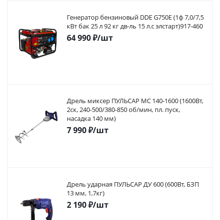
Генератор бензиновый DDE G750E (1ф 7,0/7,5
кВт бак 25 л 92 кг дв-ль 15 л.с элстарт)917-460
64 990
₽
/шт
Дрель миксер ПУЛЬСАР МС 140-1600 (1600Вт,
2ск, 240-500/380-850 об/мин, пл. пуск,
насадка 140 мм)
7 990
₽
/шт
Дрель ударная ПУЛЬСАР ДУ 600 (600Вт, БЗП
13 мм, 1,7кг)
2 190
₽
/шт