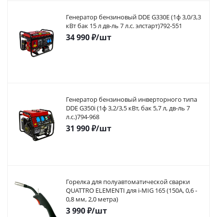
Генератор бензиновый DDE G330E (1ф 3,0/3,3
кВт бак 15 л дв-ль 7 л.с. элстарт)792-551
34 990
₽
/шт
Генератор бензиновый инверторного типа
DDE G350i (1ф 3,2/3,5 кВт, бак 5,7 л, дв-ль 7
л.с.)794-968
31 990
₽
/шт
Горелка для полуавтоматической сварки
QUATTRO ELEMENTI для i-MIG 165 (150A, 0,6 -
0,8 мм, 2,0 метра)
3 990
₽
/шт