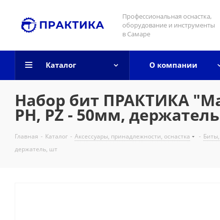
Профессиональная оснастка,
оборудование и инструменты
в Самаре
Каталог
О компании
Набор бит ПРАКТИКА "Маст
PH, PZ - 50мм, держатель
Главная
-
Каталог
-
Аксессуары, принадлежности, оснастка
-
Биты,
держатель, шт