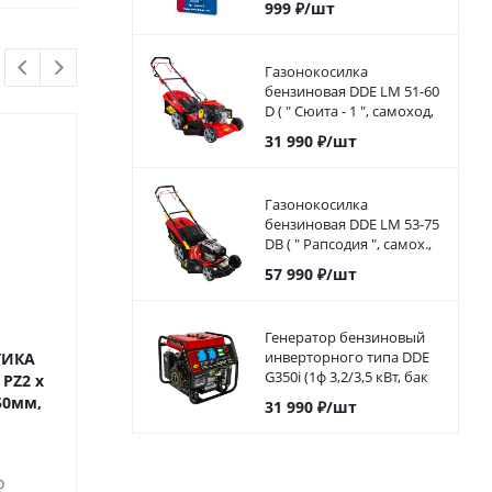
999
₽
/шт
закруглением, 8 х 20 мм,
хвостовик 6 мм
Газонокосилка
бензиновая DDE LM 51-60
D ( " Сюита - 1 ", самоход,
51cм, DDE 173 куб.см.,
31 990
₽
/шт
6л.с, 60л)
Газонокосилка
бензиновая DDE LM 53-75
DB ( " Рапсодия ", самох.,
53.5 cм, B&S, 5,5л.с, 75л,
57 990
₽
/шт
38,5кг)
Генератор бензиновый
инверторного типа DDE
ТИКА
Набор бит ПРАКТИКА
Набор бит ПР
G350i (1ф 3,2/3,5 кВт, бак
 PZ2 x
"Профи" 42шт, 25 мм, PH,
"Профи" 35шт, 2
5,7 л, дв-ль 7 л.с.)794-968
50мм,
PZ, SL, Hex, Torx, Tri-Wing,
PH, PZ, SL, Hex, 
31 990
₽
/шт
держатель 60 мм,
Wing, держател
кассета*
о
Достато