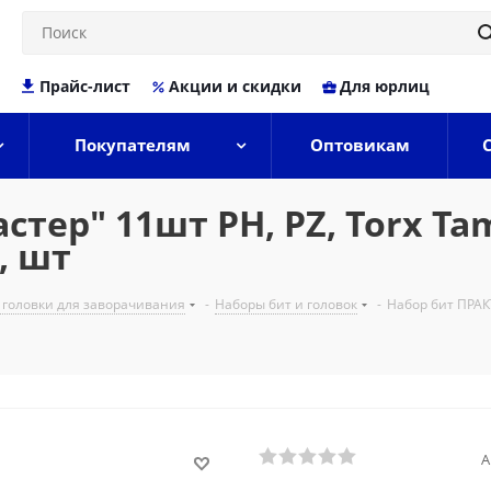
Прайс-лист
Акции и скидки
Для юрлиц
Покупателям
Оптовикам
ер" 11шт PH, PZ, Torx Tamp
, шт
 головки для заворачивания
-
Наборы бит и головок
-
Набор бит ПРАКТ
А