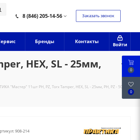
8 (846) 205-14-56
Заказать звонок
Сервис
Бренды
Контакты
Войти
er, HEX, SL - 25мм,
0
ИКА "Мастер" 11шт PH, PZ, Torx Tamper, HEX, SL - 25мм, PH, PZ - 50мм,
0
ртикул:
908-214