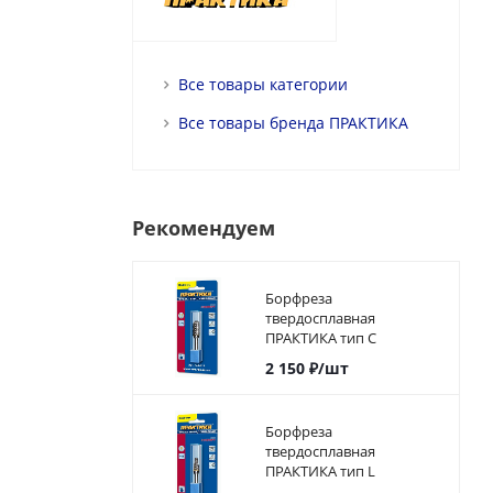
Все товары категории
Все товары бренда ПРАКТИКА
Рекомендуем
Борфреза
твердосплавная
ПРАКТИКА тип C
цилиндрическая с
2 150
₽
/шт
закруглением,12 х 25 мм,
хвостовик 6 мм
Борфреза
твердосплавная
ПРАКТИКА тип L
коническая с