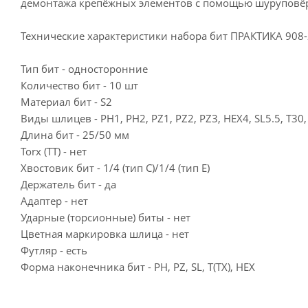
демонтажа крепёжных элементов с помощью шуруповёр
Технические характеристики набора бит ПРАКТИКА 908
Тип бит - односторонние
Количество бит - 10 шт
Материал бит - S2
Виды шлицев - PH1, PH2, PZ1, PZ2, PZ3, HEX4, SL5.5, T30,
Длина бит - 25/50 мм
Torx (TT) - нет
Хвостовик бит - 1/4 (тип С)/1/4 (тип Е)
Держатель бит - да
Адаптер - нет
Ударные (торсионные) биты - нет
Цветная маркировка шлица - нет
Футляр - есть
Форма наконечника бит - PH, PZ, SL, T(TX), HEX