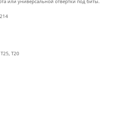
та или универсальной отвертки под биты.
-214
 T25, T20