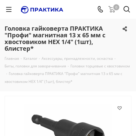
0
Головка гайковерта ПРАКТИКА
"Профи" магнитная 13 х 65 мм с
хвостовиком HEX 1/4" (1шт),
блистер*
Главная
-
Каталог
-
Аксессуары, принадлежности, оснастка
-
Биты, головки для заворачивания
-
Головки торцевые с хвостовиком
-
Головка гайковерта ПРАКТИКА "Профи" магнитная 13 х 65 мм с
хвостовиком HEX 1/4" (1шт), блистер*