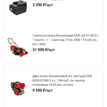
3 290
₽
/шт
Газонокосилка бензиновая DDE LM 51-60 D (
" Сюита - 1 ", самоход, 51cм, DDE 173 куб.см.,
6л.с, 60л)
31 990
₽
/шт
Двигатель бензиновый 4-х тактный DDE
E650-Q19(6,5 л.с., 196 куб. см, выход
коленвала 19,05 мм, шпонк
9 590
₽
/шт