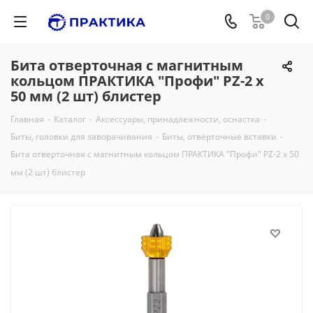
0
Бита отверточная с магнитным
кольцом ПРАКТИКА "Профи" PZ-2 х
50 мм (2 шт) блистер
Главная
-
Каталог
-
Аксессуары, принадлежности, оснастка
-
Биты, головки для заворачивания
-
Биты, отвёрточные вставки
-
Бита отверточная с магнитным кольцом ПРАКТИКА "Профи" PZ-2 х 50
мм (2 шт) блистер